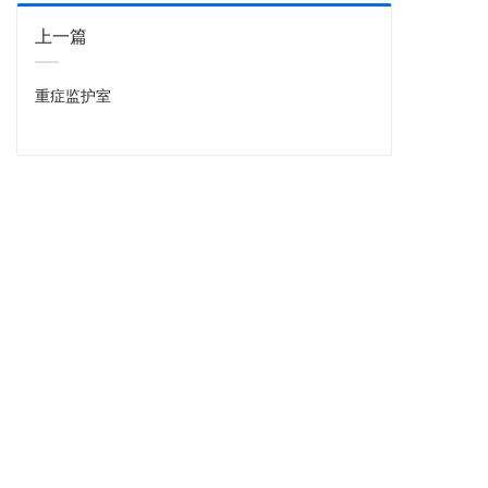
上一篇
重症监护室
联系电话
15882118858（刘经理）/ 028-6199-9383（固定电话）
联系邮箱
schm61999383@163.com
公司地址
成都市武侯区武兴五路355号2栋5层4号
版权所有 ： 四川和美环保工程技术有限公司
备案号：蜀ICP备xxxxxxxxx号